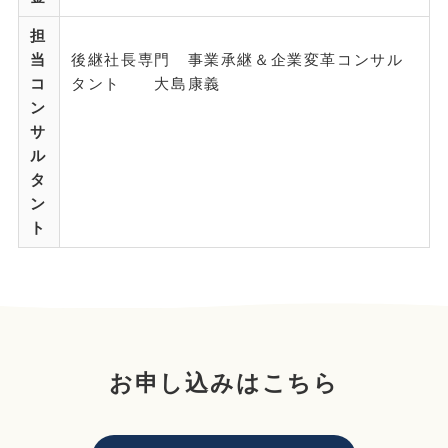
担
当
後継社長専門 事業承継＆企業変革コンサル
コ
タント 大島康義
ン
サ
ル
タ
ン
ト
お申し込みはこちら