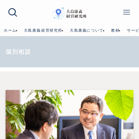
ホーム
大島康義⁨経営研究所
大島康義について
教材
サー
個別相談
ホーム
サービス
個別相談