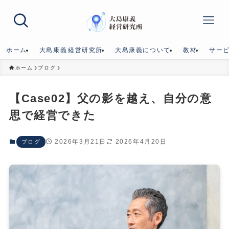
ホーム
大島康義⁨経営研究所
大島康義について
教材
サー
ホーム
ブログ
【Case02】父の影を越え、自分の意
思で経営できた
2026年3月21日
2026年4月20日
ブログ