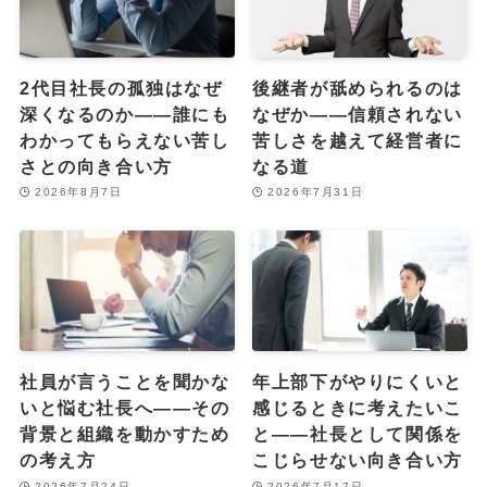
2代目社長の孤独はなぜ
後継者が舐められるのは
深くなるのか――誰にも
なぜか――信頼されない
わかってもらえない苦し
苦しさを越えて経営者に
さとの向き合い方
なる道
2026年8月7日
2026年7月31日
社員が言うことを聞かな
年上部下がやりにくいと
いと悩む社長へ――その
感じるときに考えたいこ
背景と組織を動かすため
と――社長として関係を
の考え方
こじらせない向き合い方
2026年7月24日
2026年7月17日